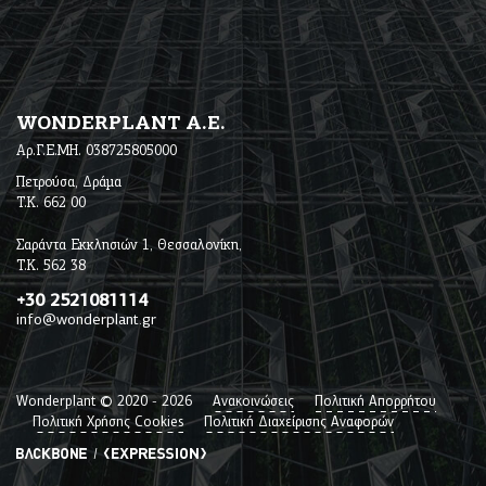
WONDERPLANT A.E.
Αρ.Γ.Ε.ΜΗ. 038725805000
Πετρούσα, Δράμα
Τ.Κ. 662 00
Σαράντα Εκκλησιών 1, Θεσσαλονίκη,
Τ.Κ. 562 38
+30 2521081114
info@wonderplant.gr
Wonderplant © 2020 -
2026
Ανακοινώσεις
Πολιτική Απορρήτου
Πολιτική Χρήσης Cookies
Πολιτική Διαχείρισης Αναφορών