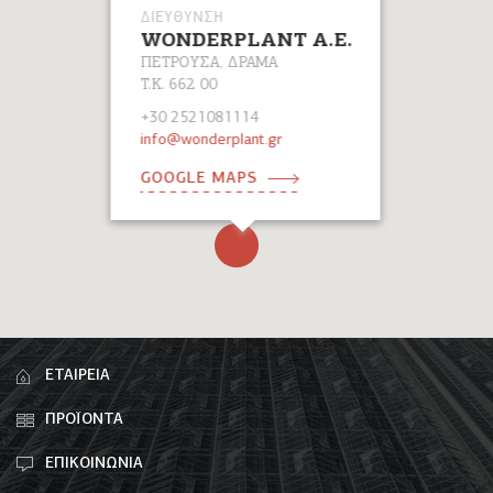
ΔΙΕΥΘΥΝΣΗ
WONDERPLANT A.E.
ΠΕΤΡΟΥΣΑ, ΔΡΑΜΑ
Τ.Κ. 662 00
+30 2521081114
info@wonderplant.gr
GOOGLE MAPS
ΕΤΑΙΡΕΙΑ
ΠΡΟΪΟΝΤΑ
ΕΠΙΚΟΙΝΩΝΙΑ